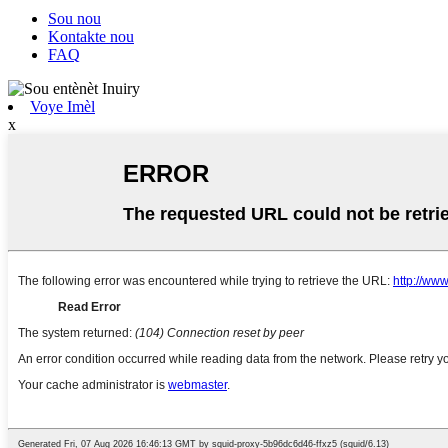
Sou nou
Kontakte nou
FAQ
Voye Imèl
x