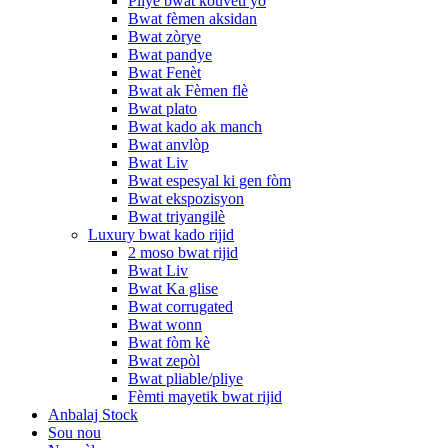
Pliye bwat kouvèti yo
Bwat fèmen aksidan
Bwat zòrye
Bwat pandye
Bwat Fenèt
Bwat ak Fèmen flè
Bwat plato
Bwat kado ak manch
Bwat anvlòp
Bwat Liv
Bwat espesyal ki gen fòm
Bwat ekspozisyon
Bwat triyangilè
Luxury bwat kado rijid
2 moso bwat rijid
Bwat Liv
Bwat Ka glise
Bwat corrugated
Bwat wonn
Bwat fòm kè
Bwat zepòl
Bwat pliable/pliye
Fèmti mayetik bwat rijid
Anbalaj Stock
Sou nou