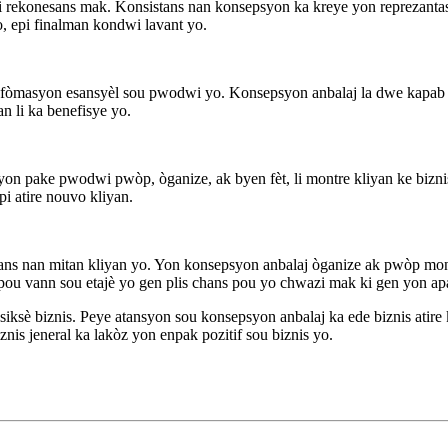
i rekonesans mak. Konsistans nan konsepsyon ka kreye yon reprezantas
o, epi finalman kondwi lavant yo.
masyon esansyèl sou pwodwi yo. Konsepsyon anbalaj la dwe kapab tran
n li ka benefisye yo.
è yon pake pwodwi pwòp, òganize, ak byen fèt, li montre kliyan ke bi
i atire nouvo kliyan.
fyans nan mitan kliyan yo. Yon konsepsyon anbalaj òganize ak pwòp mo
u vann sou etajè yo gen plis chans pou yo chwazi mak ki gen yon apa
ksè biznis. Peye atansyon sou konsepsyon anbalaj ka ede biznis atire 
nis jeneral ka lakòz yon enpak pozitif sou biznis yo.