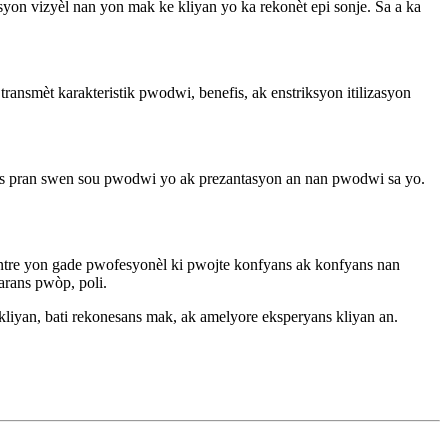
yon vizyèl nan yon mak ke kliyan yo ka rekonèt epi sonje. Sa a ka
smèt karakteristik pwodwi, benefis, ak enstriksyon itilizasyon
znis pran swen sou pwodwi yo ak prezantasyon an nan pwodwi sa yo.
ntre yon gade pwofesyonèl ki pwojte konfyans ak konfyans nan
rans pwòp, poli.
kliyan, bati rekonesans mak, ak amelyore eksperyans kliyan an.