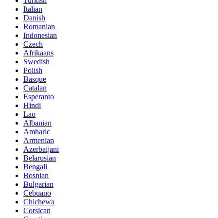
Turkish
Italian
Danish
Romanian
Indonesian
Czech
Afrikaans
Swedish
Polish
Basque
Catalan
Esperanto
Hindi
Lao
Albanian
Amharic
Armenian
Azerbaijani
Belarusian
Bengali
Bosnian
Bulgarian
Cebuano
Chichewa
Corsican