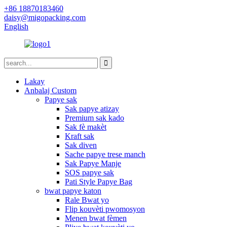
+86 18870183460
daisy@migopacking.com
English
Lakay
Anbalaj Custom
Papye sak
Sak papye atizay
Premium sak kado
Sak fè makèt
Kraft sak
Sak diven
Sache papye trese manch
Sak Papye Manje
SOS papye sak
Pati Style Papye Bag
bwat papye katon
Rale Bwat yo
Flip kouvèti pwomosyon
Menen bwat fèmen