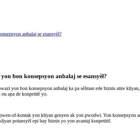
onsepsyon anbalaj se esansyèl?
yon bon konsepsyon anbalaj se esansyèl?
wazi yon bon konsepsyon anbalaj ka pa sèlman ede biznis atire kliyan, m
s ou apa de konpetitè yo.
pwen-of-kontak yon kliyan genyen ak yon pwodwi. Yon konsepsyon anbala
iyan potansyèl epi bay biznis yo yon avantaj konpetitif.