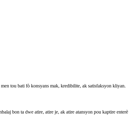
en tou bati fò konsyans mak, kredibilite, ak satisfaksyon kliyan.
j bon ta dwe atire, atire je, ak atire atansyon pou kaptire enterè