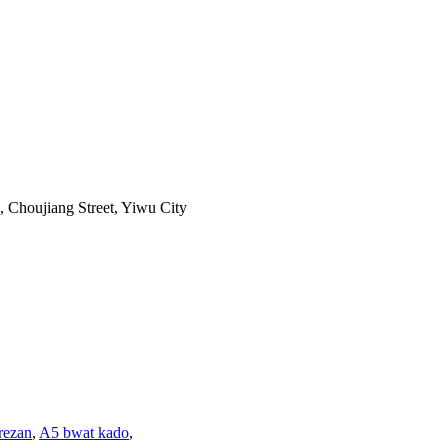
, Choujiang Street, Yiwu City
rezan
,
A5 bwat kado
,