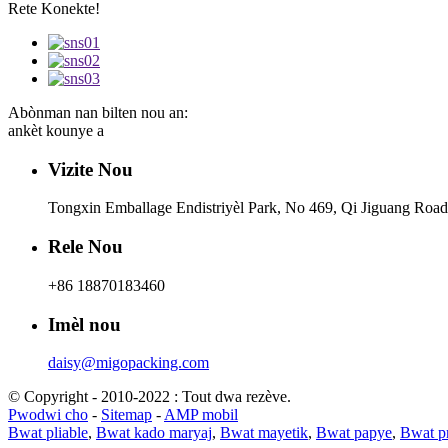
Rete Konekte!
Abònman nan bilten nou an:
ankèt kounye a
Vizite Nou
Tongxin Emballage Endistriyèl Park, No 469, Qi Jiguang Road
Rele Nou
+86 18870183460
Imèl nou
daisy@migopacking.com
© Copyright - 2010-2022 : Tout dwa rezève.
Pwodwi cho
-
Sitemap
-
AMP mobil
Bwat pliable
,
Bwat kado maryaj
,
Bwat mayetik
,
Bwat papye
,
Bwat p