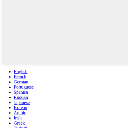
English
French
German
Portuguese
Spanish
Russian
Japanese
Korean
Arabic
Irish
Greek