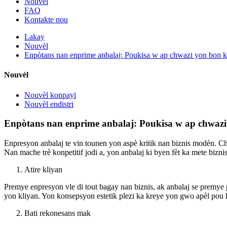
Nouvèl
FAQ
Kontakte nou
Lakay
Nouvèl
Enpòtans nan enprime anbalaj: Poukisa w ap chwazi yon bon k
Nouvèl
Nouvèl konpayi
Nouvèl endistri
Enpòtans nan enprime anbalaj: Poukisa w ap chwazi 
Enpresyon anbalaj te vin tounen yon aspè kritik nan biznis modèn. Ch
Nan mache trè konpetitif jodi a, yon anbalaj ki byen fèt ka mete bizni
Atire kliyan
Premye enpresyon vle di tout bagay nan biznis, ak anbalaj se premye 
yon kliyan. Yon konsepsyon estetik plezi ka kreye yon gwo apèl pou kl
Bati rekonesans mak