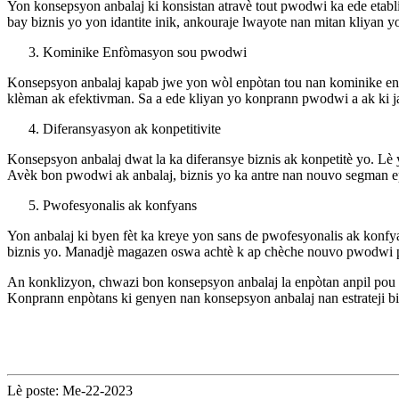
Yon konsepsyon anbalaj ki konsistan atravè tout pwodwi ka ede etabl
bay biznis yo yon idantite inik, ankouraje lwayote nan mitan kliyan y
Kominike Enfòmasyon sou pwodwi
Konsepsyon anbalaj kapab jwe yon wòl enpòtan tou nan kominike enfò
klèman ak efektivman. Sa a ede kliyan yo konprann pwodwi a ak ki ja
Diferansyasyon ak konpetitivite
Konsepsyon anbalaj dwat la ka diferansye biznis ak konpetitè yo. L
Avèk bon pwodwi ak anbalaj, biznis yo ka antre nan nouvo segman ep
Pwofesyonalis ak konfyans
Yon anbalaj ki byen fèt ka kreye yon sans de pwofesyonalis ak kon
biznis yo. Manadjè magazen oswa achtè k ap chèche nouvo pwodwi po
An konklizyon, chwazi bon konsepsyon anbalaj la enpòtan anpil pou si
Konprann enpòtans ki genyen nan konsepsyon anbalaj nan estrateji biz
Lè poste: Me-22-2023