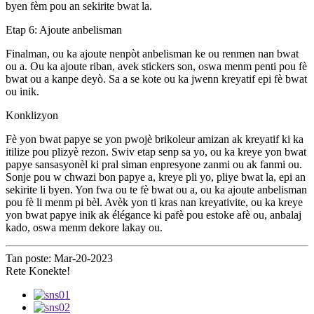
byen fèm pou an sekirite bwat la.
Etap 6: Ajoute anbelisman
Finalman, ou ka ajoute nenpòt anbelisman ke ou renmen nan bwat
ou a. Ou ka ajoute riban, avek stickers son, oswa menm penti pou fè
bwat ou a kanpe deyò. Sa a se kote ou ka jwenn kreyatif epi fè bwat
ou inik.
Konklizyon
Fè yon bwat papye se yon pwojè brikoleur amizan ak kreyatif ki ka
itilize pou plizyè rezon. Swiv etap senp sa yo, ou ka kreye yon bwat
papye sansasyonèl ki pral siman enpresyone zanmi ou ak fanmi ou.
Sonje pou w chwazi bon papye a, kreye pli yo, pliye bwat la, epi an
sekirite li byen. Yon fwa ou te fè bwat ou a, ou ka ajoute anbelisman
pou fè li menm pi bèl. Avèk yon ti kras nan kreyativite, ou ka kreye
yon bwat papye inik ak élégance ki pafè pou estoke afè ou, anbalaj
kado, oswa menm dekore lakay ou.
Tan poste: Mar-20-2023
Rete Konekte!