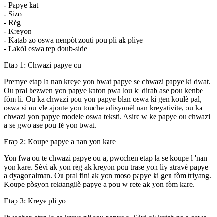
- Papye kat
- Sizo
- Règ
- Kreyon
- Katab zo oswa nenpòt zouti pou pli ak pliye
- Lakòl oswa tep doub-side
Etap 1: Chwazi papye ou
Premye etap la nan kreye yon bwat papye se chwazi papye ki dwat.
Ou pral bezwen yon papye katon pwa lou ki dirab ase pou kenbe
fòm li. Ou ka chwazi pou yon papye blan oswa ki gen koulè pal,
oswa si ou vle ajoute yon touche adisyonèl nan kreyativite, ou ka
chwazi yon papye modele oswa teksti. Asire w ke papye ou chwazi
a se gwo ase pou fè yon bwat.
Etap 2: Koupe papye a nan yon kare
Yon fwa ou te chwazi papye ou a, pwochen etap la se koupe l 'nan
yon kare. Sèvi ak yon règ ak kreyon pou trase yon liy atravè papye
a dyagonalman. Ou pral fini ak yon moso papye ki gen fòm triyang.
Koupe pòsyon rektangilè papye a pou w rete ak yon fòm kare.
Etap 3: Kreye pli yo