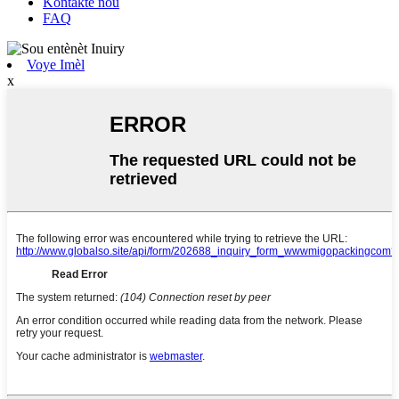
Kontakte nou
FAQ
Voye Imèl
x