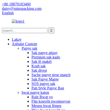
+86 18870183460
daisy@migopacking.com
English
Lakay
Anbalaj Custom
Papye sak
Sak papye atizay
Premium sak kado
Sak fè makèt
Kraft sak
Sak diven
Sache papye trese manch
Sak Papye Manje
SOS papye sak
Pati Style Papye Bag
bwat papye katon
Rale Bwat yo
Flip kouvèti pwomosyon
Menen bwat fèmen