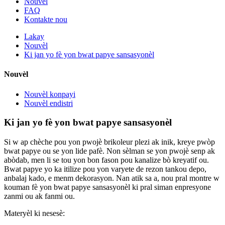
Nouvèl
FAQ
Kontakte nou
Lakay
Nouvèl
Ki jan yo fè yon bwat papye sansasyonèl
Nouvèl
Nouvèl konpayi
Nouvèl endistri
Ki jan yo fè yon bwat papye sansasyonèl
Si w ap chèche pou yon pwojè brikoleur plezi ak inik, kreye pwòp
bwat papye ou se yon lide pafè. Non sèlman se yon pwojè senp ak
abòdab, men li se tou yon bon fason pou kanalize bò kreyatif ou.
Bwat papye yo ka itilize pou yon varyete de rezon tankou depo,
anbalaj kado, e menm dekorasyon. Nan atik sa a, nou pral montre w
kouman fè yon bwat papye sansasyonèl ki pral siman enpresyone
zanmi ou ak fanmi ou.
Materyèl ki nesesè: