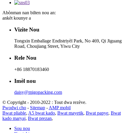
Abònman nan bilten nou an:
ankèt kounye a
Vizite Nou
Tongxin Emballage Endistriyèl Park, No 469, Qi Jiguang
Road, Choujiang Street, Yiwu City
Rele Nou
+86 18870183460
Imèl nou
daisy@migopacking.com
© Copyright - 2010-2022 : Tout dwa rezève.
Pwodwi cho
-
Sitemap
-
AMP mobil
Bwat pliable
,
A5 bwat kado
,
Bwat mayetik
,
Bwat papye
,
Bwat
kado maryaj
,
Bwat prezan
,
Sou nou