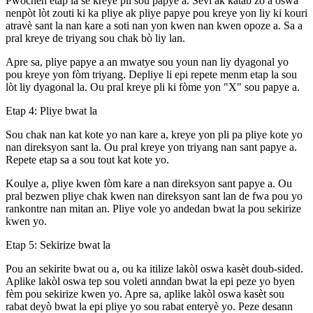
Pwochen etap la se kreye pli sou papye a. Sèvi ak katab zo a oswa
nenpòt lòt zouti ki ka pliye ak pliye papye pou kreye yon liy ki kouri
atravè sant la nan kare a soti nan yon kwen nan kwen opoze a. Sa a
pral kreye de triyang sou chak bò liy lan.
Apre sa, pliye papye a an mwatye sou youn nan liy dyagonal yo
pou kreye yon fòm triyang. Depliye li epi repete menm etap la sou
lòt liy dyagonal la. Ou pral kreye pli ki fòme yon "X" sou papye a.
Etap 4: Pliye bwat la
Sou chak nan kat kote yo nan kare a, kreye yon pli pa pliye kote yo
nan direksyon sant la. Ou pral kreye yon triyang nan sant papye a.
Repete etap sa a sou tout kat kote yo.
Koulye a, pliye kwen fòm kare a nan direksyon sant papye a. Ou
pral bezwen pliye chak kwen nan direksyon sant lan de fwa pou yo
rankontre nan mitan an. Pliye vole yo andedan bwat la pou sekirize
kwen yo.
Etap 5: Sekirize bwat la
Pou an sekirite bwat ou a, ou ka itilize lakòl oswa kasèt doub-sided.
Aplike lakòl oswa tep sou voleti anndan bwat la epi peze yo byen
fèm pou sekirize kwen yo. Apre sa, aplike lakòl oswa kasèt sou
rabat deyò bwat la epi pliye yo sou rabat enteryè yo. Peze desann