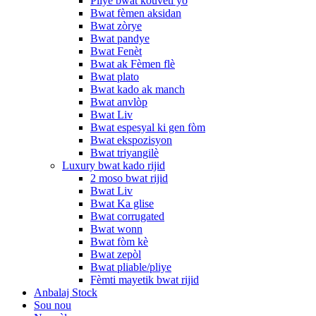
Pliye bwat kouvèti yo
Bwat fèmen aksidan
Bwat zòrye
Bwat pandye
Bwat Fenèt
Bwat ak Fèmen flè
Bwat plato
Bwat kado ak manch
Bwat anvlòp
Bwat Liv
Bwat espesyal ki gen fòm
Bwat ekspozisyon
Bwat triyangilè
Luxury bwat kado rijid
2 moso bwat rijid
Bwat Liv
Bwat Ka glise
Bwat corrugated
Bwat wonn
Bwat fòm kè
Bwat zepòl
Bwat pliable/pliye
Fèmti mayetik bwat rijid
Anbalaj Stock
Sou nou